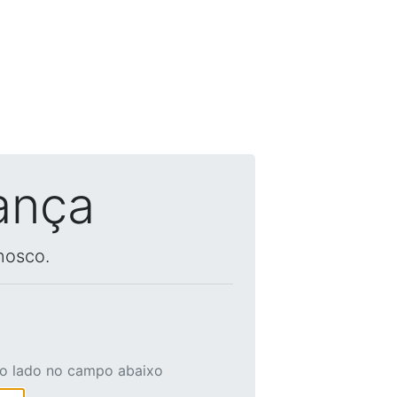
ança
nosco.
ao lado no campo abaixo