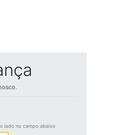
ança
nosco.
ao lado no campo abaixo