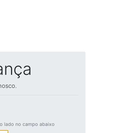
ança
nosco.
ao lado no campo abaixo