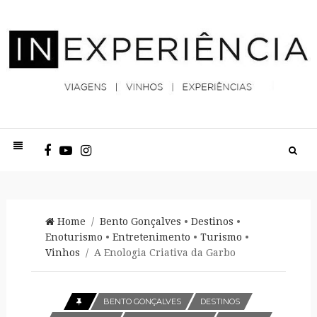
Home
/
Bento Gonçalves
•
Destinos
•
Enoturismo
•
Entretenimento
•
Turismo
•
Vinhos
/ A Enologia Criativa da Garbo
BENTO GONÇALVES
DESTINOS