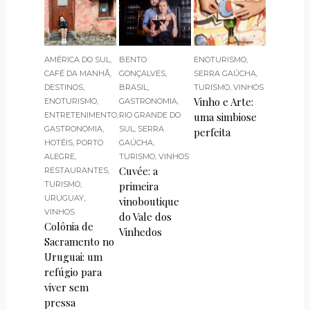
AMÉRICA DO SUL
,
BENTO
ENOTURISMO
,
CAFÉ DA MANHÃ
,
GONÇALVES
,
SERRA GAÚCHA
,
DESTINOS
,
BRASIL
,
TURISMO
,
VINHOS
Vinho e Arte:
ENOTURISMO
,
GASTRONOMIA
,
ENTRETENIMENTO
,
RIO GRANDE DO
uma simbiose
GASTRONOMIA
,
SUL
,
SERRA
perfeita
HOTÉIS
,
PORTO
GAÚCHA
,
ALEGRE
,
TURISMO
,
VINHOS
Cuvée: a
RESTAURANTES
,
TURISMO
,
primeira
URUGUAY
,
vinoboutique
VINHOS
do Vale dos
Colônia de
Vinhedos
Sacramento no
Uruguai: um
refúgio para
viver sem
pressa