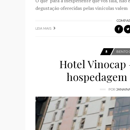
O que para a inexperiente que vos fala, não é
degustação oferecidas pelas vinícolas valem
COMPAR
LEIA MAIS
BENTO 
Hotel Vinocap
hospedagem 
POR
JANAIN