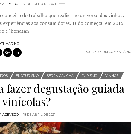
A AZEVEDO
31 DE JULHO DE 2021
 conceito do trabalho que realiza no universo dos vinhos:
vas experiências aos consumidores. Tudo começou em 2015,
io e Jhonatan
TILHAR NO
DEIXE UM COMENTÁRIO
IROS
ENOTURISMO
SERRA GAÚCHA
TURISMO
VINHOS
a fazer degustação guiada
 vinícolas?
A AZEVEDO
18 DE ABRIL DE 2021