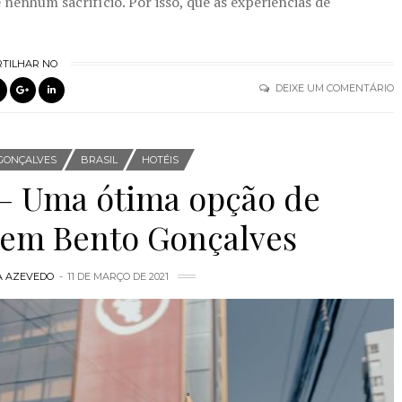
 nenhum sacrifício. Por isso, que as experiências de
TILHAR NO
DEIXE UM COMENTÁRIO
GONÇALVES
BRASIL
HOTÉIS
 – Uma ótima opção de
em Bento Gonçalves
A AZEVEDO
11 DE MARÇO DE 2021