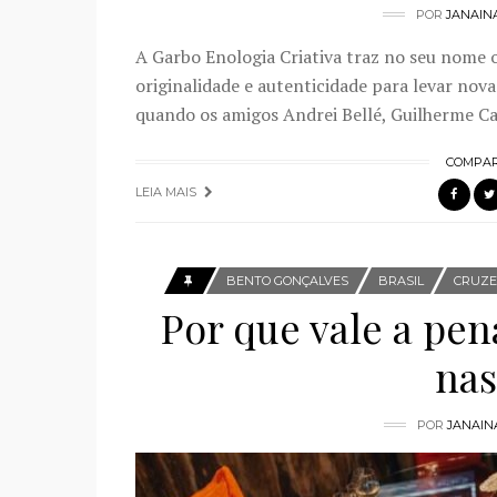
POR
JANAIN
A Garbo Enologia Criativa traz no seu nome o
originalidade e autenticidade para levar no
quando os amigos Andrei Bellé, Guilherme Ca
COMPAR
LEIA MAIS
BENTO GONÇALVES
BRASIL
CRUZE
Por que vale a pen
nas
POR
JANAIN