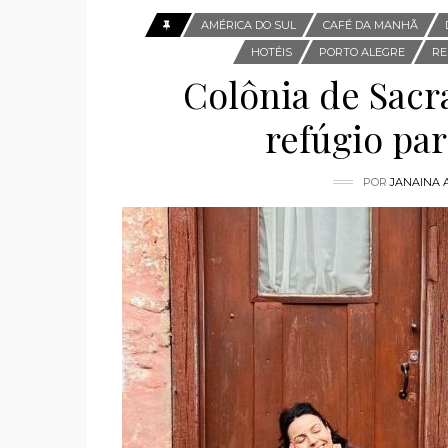
AMÉRICA DO SUL
CAFÉ DA MANHÃ
HOTÉIS
PORTO ALEGRE
RE
Colônia de Sac
refúgio par
POR
JANAINA 