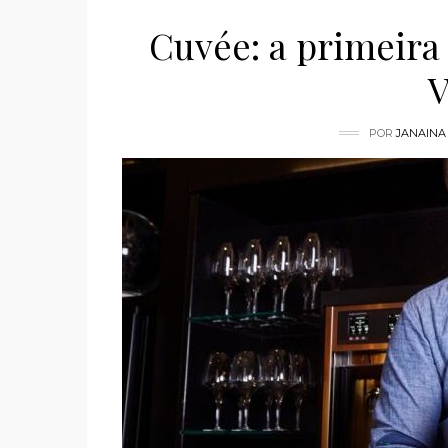
Cuvée: a primeira
V
POR
JANAINA