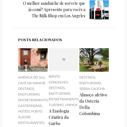
O melhor sanduíche de sorvete que
já comi? Apresento para vocês a
The Milk Shop em Los Angeles
POSTS RELACIONADOS
BENTO
AMÉRICA DO SUL
,
DESTINOS
,
GONÇALVES
,
CAFÉ DA MANHÃ
,
ENOTURISMO
,
DESTINOS
,
DESTINOS
,
SERRA GAÚCHA
ENOTURISMO
,
Almoço afetivo
ENOTURISMO
,
ENTRETENIMENTO
,
ENTRETENIMENTO
,
da Osteria
TURISMO
,
VINHOS
GASTRONOMIA
,
Della
A Enologia
HOTÉIS
,
PORTO
Colombina
Criativa da
ALEGRE
,
Garbo
RESTAURANTES
,