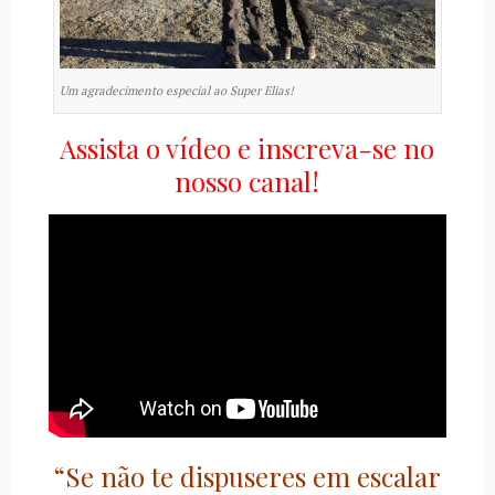
Um agradecimento especial ao Super Elias!
Assista o vídeo e inscreva-se no
nosso canal!
“Se não te dispuseres em escalar