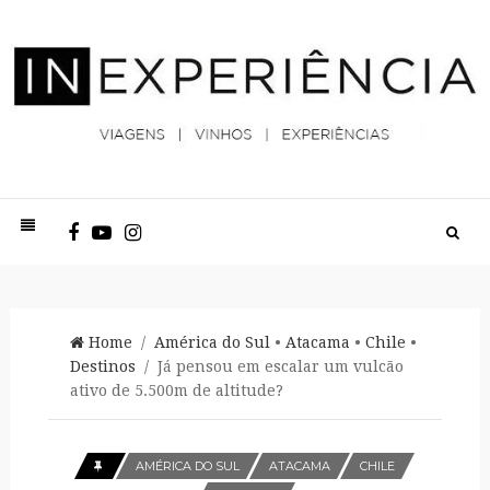
Home
/
América do Sul
•
Atacama
•
Chile
•
Destinos
/ Já pensou em escalar um vulcão
ativo de 5.500m de altitude?
AMÉRICA DO SUL
ATACAMA
CHILE