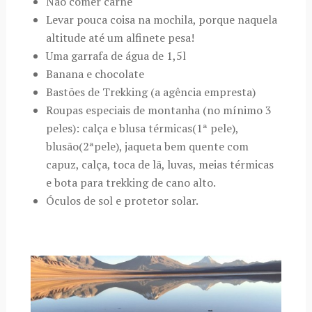
Não comer carne
Levar pouca coisa na mochila, porque naquela
altitude até um alfinete pesa!
Uma garrafa de água de 1,5l
Banana e chocolate
Bastões de Trekking (a agência empresta)
Roupas especiais de montanha (no mínimo 3
peles): calça e blusa térmicas(1ª pele),
blusão(2ªpele), jaqueta bem quente com
capuz, calça, toca de lã, luvas, meias térmicas
e bota para trekking de cano alto.
Óculos de sol e protetor solar.