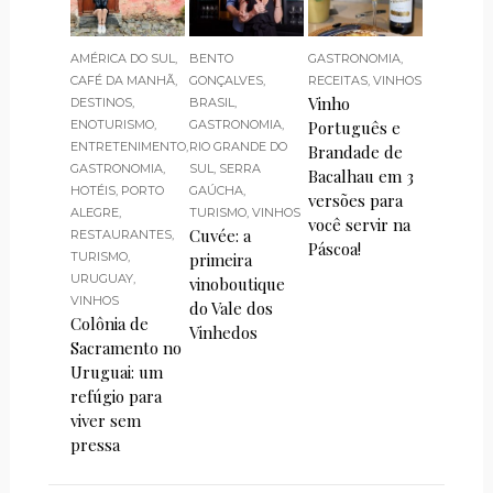
AMÉRICA DO SUL
,
BENTO
GASTRONOMIA
,
CAFÉ DA MANHÃ
,
GONÇALVES
,
RECEITAS
,
VINHOS
Vinho
DESTINOS
,
BRASIL
,
ENOTURISMO
,
GASTRONOMIA
,
Português e
ENTRETENIMENTO
,
RIO GRANDE DO
Brandade de
GASTRONOMIA
,
SUL
,
SERRA
Bacalhau em 3
HOTÉIS
,
PORTO
GAÚCHA
,
versões para
ALEGRE
,
TURISMO
,
VINHOS
você servir na
Cuvée: a
RESTAURANTES
,
Páscoa!
TURISMO
,
primeira
URUGUAY
,
vinoboutique
VINHOS
do Vale dos
Colônia de
Vinhedos
Sacramento no
Uruguai: um
refúgio para
viver sem
pressa